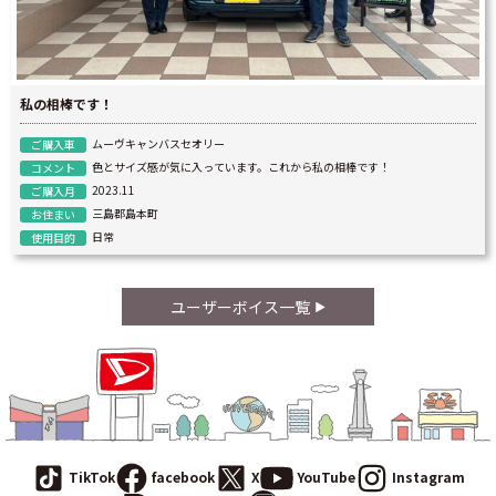
私の相棒です！
ムーヴキャンバスセオリー
ご購入車
色とサイズ感が気に入っています。これから私の相棒です！
コメント
2023.11
ご購入月
三島郡島本町
お住まい
日常
使用目的
ユーザーボイス一覧
TikTok
facebook
X
YouTube
Instagram