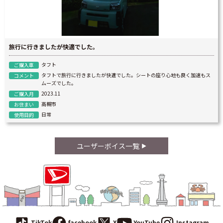
旅行に行きましたが快適でした。
タフト
ご購入車
タフトで旅行に行きましたが快適でした。シートの座り心地も良く加速もス
コメント
ムーズでした。
2023.11
ご購入月
高槻市
お住まい
日常
使用目的
ユーザーボイス一覧
TikTok
facebook
X
YouTube
Instagram