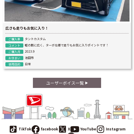
広さも走りもお気に入り！
タントカスタム
ご購入車
軽の割に広く、ターボ仕様で走りもお気に入りポイントです！
コメント
2023.9
ご購入月
池田市
お住まい
日常
使用目的
ユーザーボイス一覧
TikTok
facebook
X
YouTube
Instagram