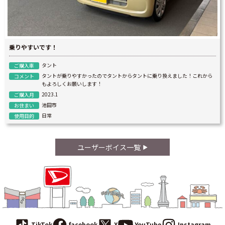
乗りやすいです！
タント
ご購入車
タントが乗りやすかったのでタントからタントに乗り換えました！これから
コメント
もよろしくお願いします！
2023.1
ご購入月
池田市
お住まい
日常
使用目的
ユーザーボイス一覧
TikTok
facebook
X
YouTube
Instagram