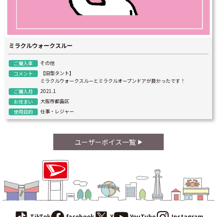
ミラクルウォークスルー
その他
ご購入車
【旧型タント】
コメント
ミラクルウォークスルーとミラクルオープンドアが良かったです！
2021.1
ご購入月
大阪市都島区
お住まい
仕事・レジャー
使用目的
ユーザーボイス一覧
TikTok
facebook
X
YouTube
Instagram