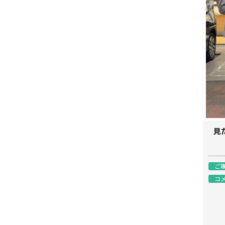
見
ご
コ