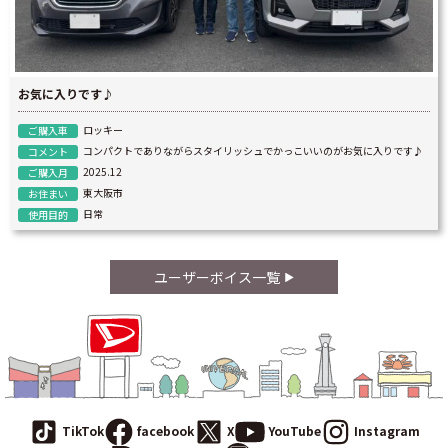
お気に入りです♪
ロッキー
ご購入車
コンパクトでありながらスタイリッシュでかっこいいのがお気に入りです♪
コメント
2025.12
ご購入月
東大阪市
お住まい
日常
使用目的
ユーザーボイス一覧
TikTok
facebook
X
YouTube
Instagram