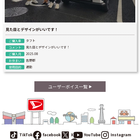
見た目とデザインがいいです！
タフト
ご購入車
見た目とデザインがいいです！
コメント
2025.08
ご購入月
吉野郡
お住まい
通勤
使用目的
ユーザーボイス一覧
TikTok
facebook
X
YouTube
Instagram