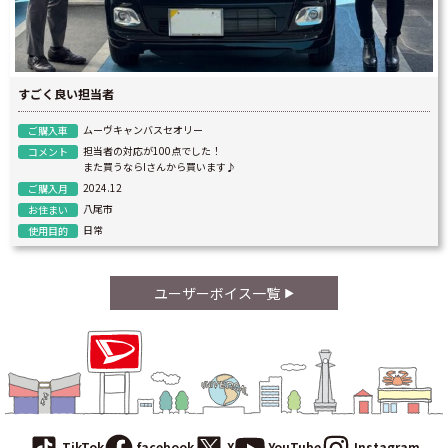
すごく良い担当者
ムーヴキャンバスセオリー
ご購入車
担当者の対応が100点でした！
コメント
また買うならIさんから買います♪
2024.12
ご購入月
八尾市
お住まい
日常
使用目的
ユーザーボイス一覧
TikTok
facebook
X
YouTube
Instagram