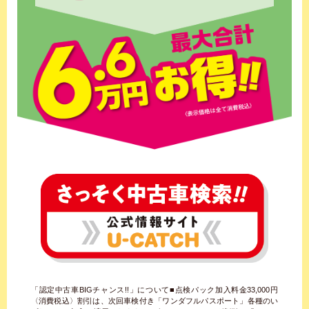
「認定中古車BIGチャンス!!」について■点検パック加入料金33,000円
〈消費税込〉割引は、次回車検付き「ワンダフルパスポート」各種のい