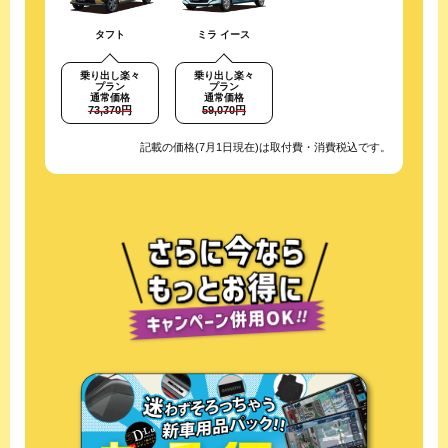
タフト
ミラ イース
乗り出し楽々
乗り出し楽々
プラン
プラン
通常価格
通常価格
73,370円
59,070円
記載の価格(7月1日現在)は取付費・消費税込です。