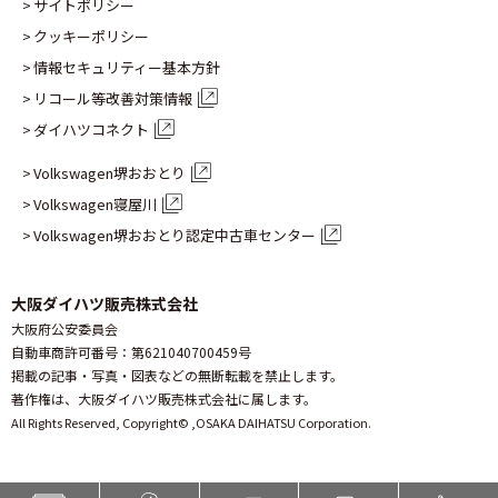
サイトポリシー
クッキーポリシー
情報セキュリティー基本方針
リコール等改善対策情報
ダイハツコネクト
Volkswagen堺おおとり
Volkswagen寝屋川
Volkswagen堺おおとり認定
中古車センター
大阪ダイハツ販売株式会社
大阪府公安委員会
自動車商許可番号：第621040700459号
掲載の記事・写真・図表などの無断転載を禁止します。
著作権は、大阪ダイハツ販売株式会社に属します。
All Rights Reserved, Copyright© ,
OSAKA DAIHATSU Corporation.