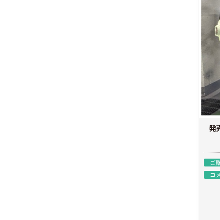
発
ご
コ