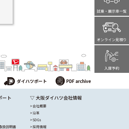
試乗・展示車
一覧
オンライン
見積り
入庫予約
ダイハツポート
PDF archive
ポート
▽ 大阪ダイハツ会社情報
会社概要
沿革
SDGs
取扱説明書
採用情報