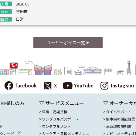
2026.05
購入月
吹田市
住まい
日常
用目的
ユーザーボイス一覧
facebook
X
YouTube
Instagram
をお探しの方
▽ サービスメニュー
▽ オーナーサ
車検・定期点検
ダイハツポート
ワンダフルパスポート
納車前の機能確認
ト
ワンダフルメンテ
車両取扱説明書
ックカード
カーケア・各種メンテナンス
ナビ・オーディオ