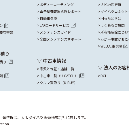
ボディーコーティング
ナビ地図更新
電子制御装置診断レポート
ダイハツコネクト
自動車保険
困ったときは
ン
JAFロードサービス
よくあるご質問
要な書類
メンテナンスガイド
所有権解除につい
全国メンテナンスサポート
万が一事故がおこ
WEB入庫予約
見積り
▽ 中古車情報
積り
▽ 法人のお客
品質と保証・店舗一覧
談
中古車一覧（U-CATCH）
DCL
クルマ買取り（U-BUY）
。
著作権は、大阪ダイハツ販売株式会社に属します。
ation.