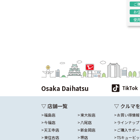
ご
お
使
Osaka Daihatsu
TikTok
▽ 店舗一覧
▽ クルマ
福島店
東大阪店
お買い得情報
今福店
八尾店
ラインナップ
天王寺店
新金岡店
ご購入サポー
東住吉店
堺店
TSキュービ