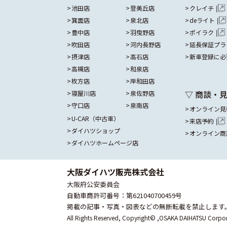
池田店
登美丘店
クレイチ
箕面店
泉北店
deライト
豊中店
羽曳野店
ポイラク
吹田店
河内長野店
延長保証プラ
摂津店
高石店
新車登録に必
高槻店
和泉店
枚方店
岸和田店
▽ 商談・
寝屋川店
泉佐野店
守口店
泉南店
オンライン見
U-CAR（中古車）
来店予約
ダイハツショップ
オンライン商
ダイハツホームページ店
大阪ダイハツ販売株式会社
大阪府公安委員会
自動車商許可番号：第621040700459号
掲載の記事・写真・図表などの無断転載を禁止します
All Rights Reserved, Copyright© ,
OSAKA DAIHATSU Corpor